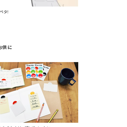
ペタ！
も
お供に